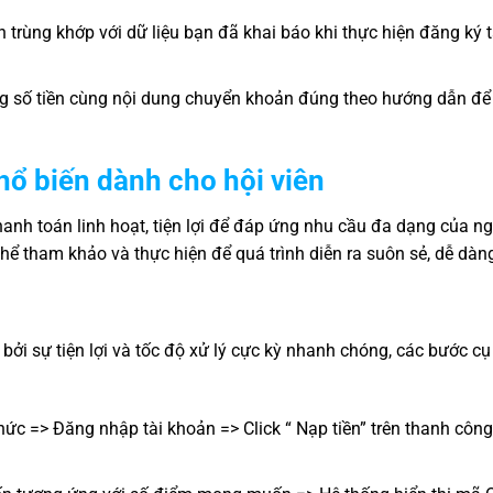
n trùng khớp với dữ liệu bạn đã khai báo khi thực hiện đăng ký t
ng số tiền cùng nội dung chuyển khoản đúng theo hướng dẫn để
hổ biến dành cho hội viên
thanh toán linh hoạt, tiện lợi để đáp ứng nhu cầu đa dạng của n
hể tham khảo và thực hiện để quá trình diễn ra suôn sẻ, dễ dàn
ởi sự tiện lợi và tốc độ xử lý cực kỳ nhanh chóng, các bước cụ
hức => Đăng nhập tài khoản => Click “ Nạp tiền” trên thanh công