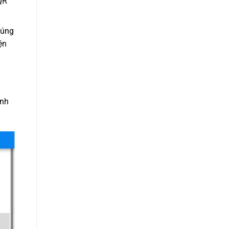
QR
đúng
ện
ành