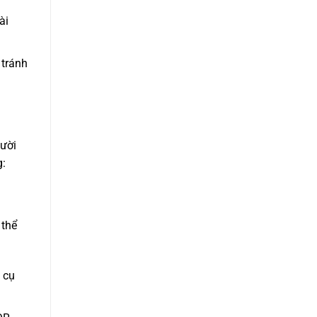
ài
 tránh
gười
g:
 thể
 cụ