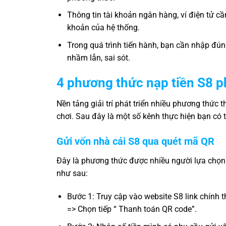
Thông tin tài khoản ngân hàng, ví điện tử cầ
khoản của hệ thống.
Trong quá trình tiến hành, bạn cần nhập đú
nhầm lẫn, sai sót.
4 phương thức nạp tiền S8 p
Nền tảng giải trí phát triển nhiều phương thức 
chơi. Sau đây là một số kênh thực hiện bạn có t
Gửi vốn nhà cái S8 qua quét mã QR
Đây là phương thức được nhiều người lựa chọn b
như sau:
Bước 1: Truy cập vào website S8 link chính t
=> Chọn tiếp “ Thanh toán QR code”.