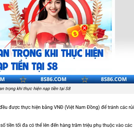
an trọng khi thực hiện nạp tiền tại S8
 đều được thực hiện bằng VNĐ (Việt Nam Đồng) để tránh các rủi
 số tiền tối đa có thể lên đến hàng trăm triệu phụ thuộc vào các